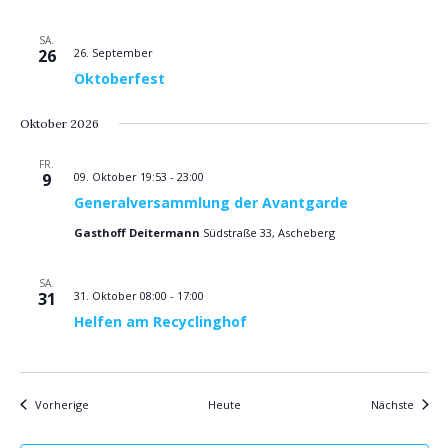
SA.
26
26. September
Oktoberfest
Oktober 2026
FR.
9
09. Oktober 19:53
-
23:00
Generalversammlung der Avantgarde
Gasthoff Deitermann
Südstraße 33, Ascheberg
SA.
31
31. Oktober 08:00
-
17:00
Helfen am Recyclinghof
Veranstaltungen
Verans
Vorherige
Heute
Nächste