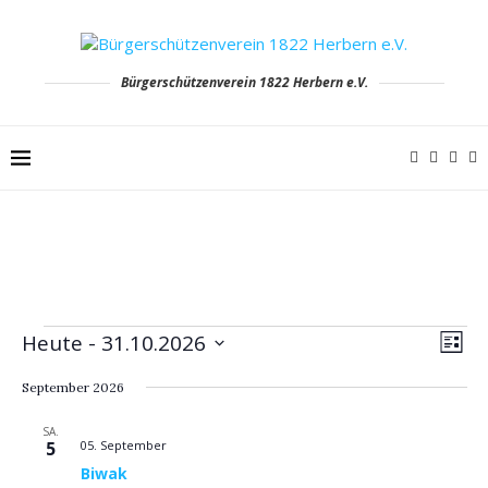
Bürgerschützenverein 1822 Herbern e.V.
Veranstaltungen
Ansich
Vera
Heute
 - 
31.10.2026
LISTE
Naviga
Ansi
Datum
Navi
wählen.
September 2026
SA.
5
05. September
Biwak